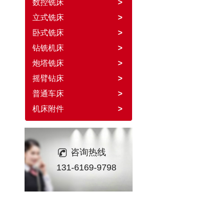
数控铣床
>
立式铣床
>
卧式铣床
>
钻铣机床
>
炮塔铣床
>
摇臂钻床
>
普通车床
>
机床附件
>
咨询热线
131-6169-9798